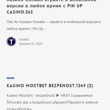
в
версии в любое время с Pin Up
мобильной
Casino.562
версии
Пин Ап Казино Онлайн — играйте в мобильной версии в
в
любое время с Pin Up…
любое
время
tcodez
October 21, 2025
с
Pin
Up
Casino.562
Kasino
Mostbet
news
bezpenost.1249
Kasino Mostbet bezpenost.1249 (2)
(2)
Kasino Mostbet - bezpečnost ▶️ HRÁT Содержимое
Šifrování dat a bezpečnost připojeníPřipojení k webové
stráncePolitika…