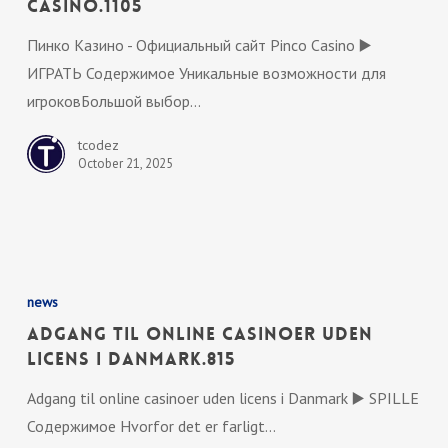
Casino.1105
Casino.1105
Пинко Казино - Официальный сайт Pinco Casino ▶️
ИГРАТЬ Содержимое Уникальные возможности для
игроковБольшой выбор…
tcodez
October 21, 2025
Adgang
til
news
online
Adgang til online casinoer uden
casinoer
licens i Danmark.815
uden
Adgang til online casinoer uden licens i Danmark ▶️ SPILLE
licens
Содержимое Hvorfor det er farligt…
i