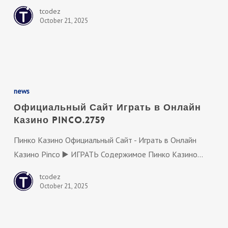
Danmark.815
tcodez
October 21, 2025
Официальный
Сайт
news
Играть
Официальный Сайт Играть в Онлайн
в
Казино Pinco.2759
Онлайн
Пинко Казино Официальный Сайт - Играть в Онлайн
Казино
Казино Pinco ▶️ ИГРАТЬ Содержимое Пинко Казино…
Pinco.2759
tcodez
October 21, 2025