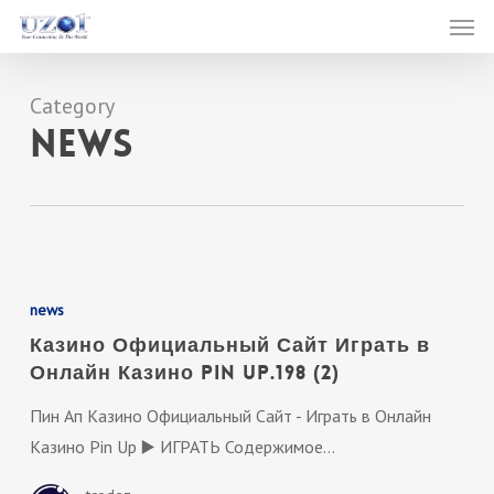
Men
Skip
to
main
Category
content
news
Казино
Официальный
news
Сайт
Казино Официальный Сайт Играть в
Играть
Онлайн Казино Pin Up.198 (2)
в
Пин Ап Казино Официальный Сайт - Играть в Онлайн
Онлайн
Казино Pin Up ▶️ ИГРАТЬ Содержимое…
Казино
Pin