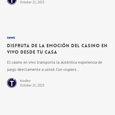
October 21, 2025
Disfruta
de
news
la
Disfruta de la Emoción del Casino en
Emoción
Vivo desde tu Casa
del
El casino en vivo transporta la auténtica experiencia de
Casino
juego directamente a usted. Con crupiers…
en
Vivo
tcodez
desde
October 21, 2025
tu
Casa
Nuovi