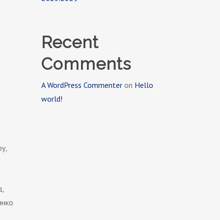
Recent
Comments
A WordPress Commenter
on
Hello
world!
у,
д,
инко