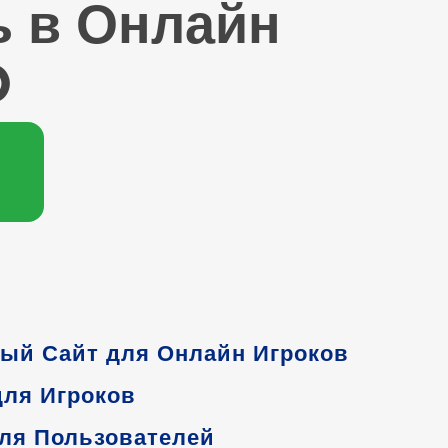
ь в Онлайн
o
ый Сайт для Онлайн Игроков
ля Игроков
ля Пользователей