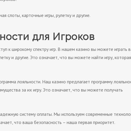
ая слоты, карточные игры, рулетку и другие.
ности для Игроков
уп к широкому спектру игр. В нашем казино вы можете играть в
летку и другие. Это означает, что вы можете найти игру, котора
грамма лояльности. Наш казино предлагает программу лояльнос
мущества за их игру. Это означает, что вы можете получать
 надежную систему оплаты. Мы используем современные техноло
ачает, что ваша безопасность – наша первая приоритет.