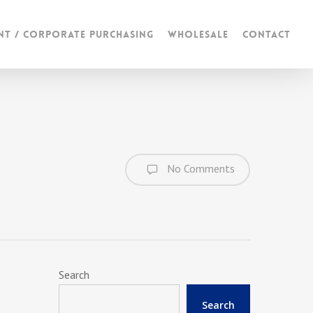
t / Corporate Purchasing
Wholesale
Contact
No Comments
Search
Search