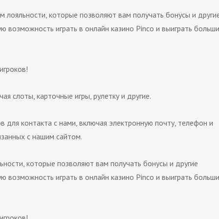
м лояльности, которые позволяют вам получать бонусы и други
 возможность играть в онлайн казино Pinco и выиграть больш
игроков!
ая слоты, карточные игры, рулетку и другие.
в для контакта с нами, включая электронную почту, телефон и
язанных с нашим сайтом.
ьности, которые позволяют вам получать бонусы и другие
 возможность играть в онлайн казино Pinco и выиграть больш
игроков!