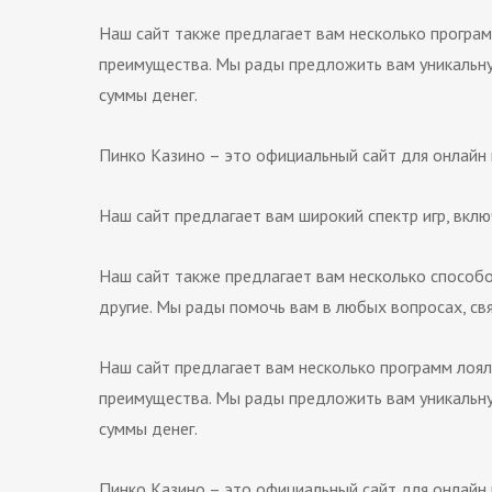
Наш сайт также предлагает вам несколько програм
преимущества. Мы рады предложить вам уникальную
суммы денег.
Пинко Казино – это официальный сайт для онлайн 
Наш сайт предлагает вам широкий спектр игр, включ
Наш сайт также предлагает вам несколько способо
другие. Мы рады помочь вам в любых вопросах, св
Наш сайт предлагает вам несколько программ лоял
преимущества. Мы рады предложить вам уникальную
суммы денег.
Пинко Казино – это официальный сайт для онлайн 