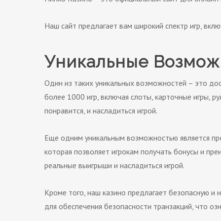
Наш сайт предлагает вам широкий спектр игр, включ
Уникальные Возмож
Один из таких уникальных возможностей – это дост
более 1000 игр, включая слоты, карточные игры, ру
понравится, и насладиться игрой.
Еще одним уникальным возможностью является про
которая позволяет игрокам получать бонусы и преи
реальные выигрыши и насладиться игрой.
Кроме того, наш казино предлагает безопасную и
для обеспечения безопасности транзакций, что озн