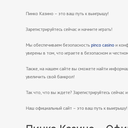
Пинко Казино – это ваш путь к выигрышу!
Зарегистрируйтесь сейчас и начните играть!
Мы обеспечиваем безопасность
pinco casino
и конф
уверены в том, что играете в безопасном и честном
Также, на нашем сайте вы сможете найти информац
увеличить свой банкрол!
Так что, что вы ждете? Зарегистрируйтесь сейчас и
Наш официальный сайт – это ваш путь к выигрышу!