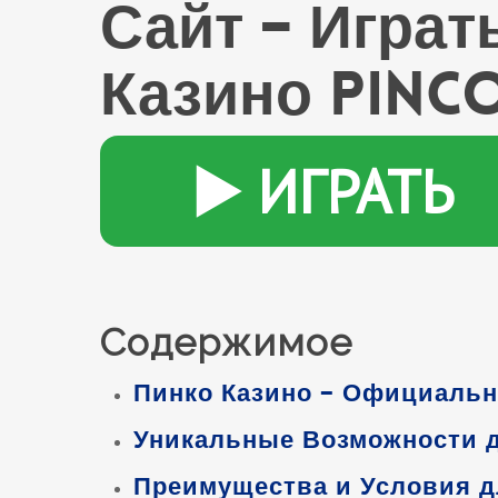
Сайт – Играт
Казино Pinc
▶️ ИГРАТЬ
Содержимое
Пинко Казино – Официальн
Уникальные Возможности д
Преимущества и Условия д