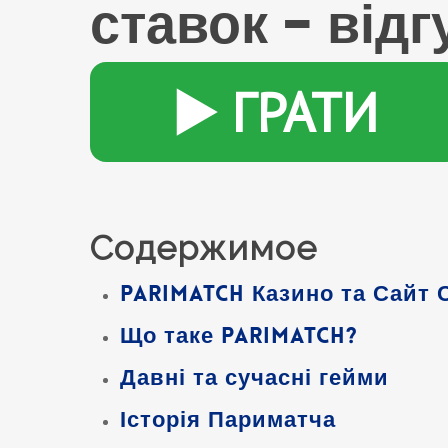
ставок – відг
▶️ ГРАТИ
Содержимое
Parimatch Казино та Сайт С
Що таке Parimatch?
Давні та сучасні гейми
Історія Париматча