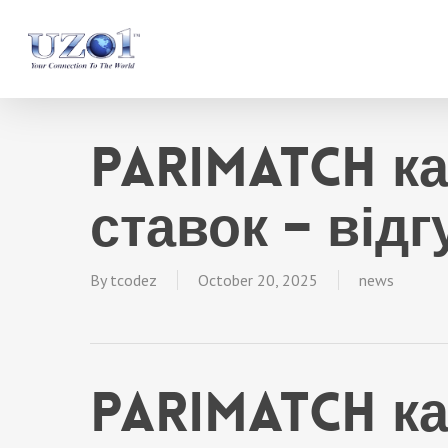
Skip
to
main
content
Parimatch ка
ставок – відг
By
tcodez
October 20, 2025
news
Parimatch ка