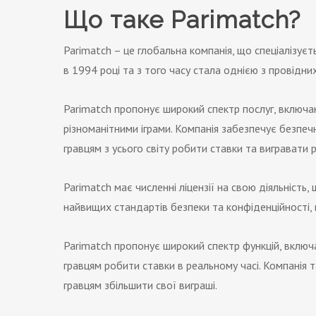
Що таке Parimatch?
Parimatch – це глобальна компанія, що спеціалізуєт
в 1994 році та з того часу стала однією з провідних
Parimatch пропонує широкий спектр послуг, включаюч
різноманітними іграми. Компанія забезпечує безпеч
гравцям з усього світу робити ставки та вигравати р
Parimatch має численні ліцензії на свою діяльність
найвищих стандартів безпеки та конфіденційності, 
Parimatch пропонує широкий спектр функцій, включ
гравцям робити ставки в реальному часі. Компанія 
гравцям збільшити свої виграші.