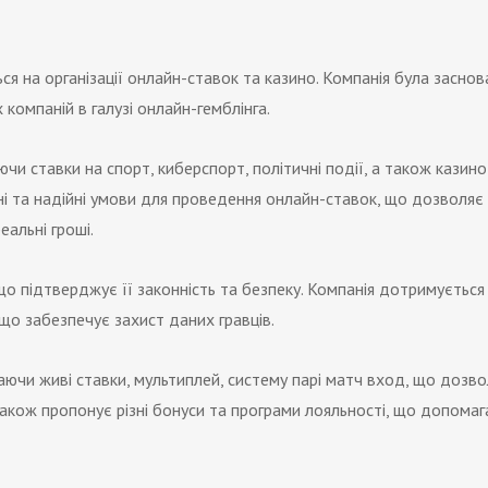
ься на організації онлайн-ставок та казино. Компанія була заснов
 компаній в галузі онлайн-гемблінга.
и ставки на спорт, киберспорт, політичні події, а також казино
ні та надійні умови для проведення онлайн-ставок, що дозволяє
еальні гроші.
, що підтверджує її законність та безпеку. Компанія дотримується
що забезпечує захист даних гравців.
аючи живі ставки, мультиплей, систему парі матч вход, що дозв
також пропонує різні бонуси та програми лояльності, що допома