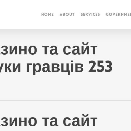
Home
About
Services
Governmen
зино та сайт
уки гравців 253
зино та сайт