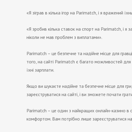
«Я зіграв в кілька ігор на Parimatch, і я вражений їх
«Я зробив кілька ставок на спорт на Parimatch, і 
ніколи не мав проблем з виплатами».
Parimatch – це безпечне та надійне місце для гравц
того, на сайті Parimatch є багато можливостей для 
їхні зарплати.
Якщо ви шукаєте надійне та безпечне місце для гри
зареєструватися на сайті, і ви зможете почати грати
Parimatch – це один з найкращих онлайн-казино в сві
комфортом. Вам потрібно лише зареєструватися на с