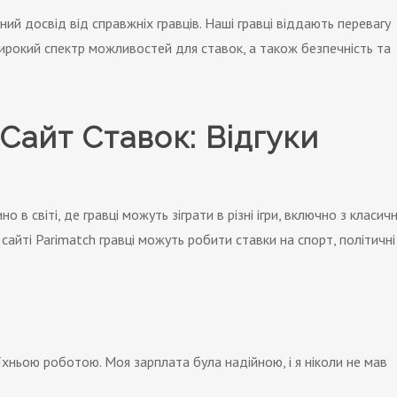
ий досвід від справжніх гравців. Наші гравці віддають перевагу
широкий спектр можливостей для ставок, а також безпечність та
 Сайт Ставок: Відгуки
 в світі, де гравці можуть зіграти в різні ігри, включно з класич
 сайті Parimatch гравці можуть робити ставки на спорт, політичні
й їхньою роботою. Моя зарплата була надійною, і я ніколи не мав