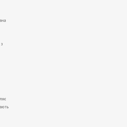
ана
 з
оляє
гають