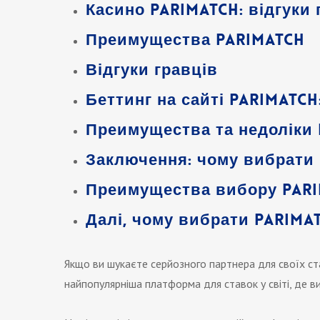
Касино Parimatch: відгуки 
Преимущества Parimatch
Відгуки гравців
Беттинг на сайті Parimatch:
Преимущества та недоліки
Заключення: чому вибрати
Преимущества вибору Par
Далі, чому вибрати Parima
Якщо ви шукаєте серйозного партнера для своїх ста
найпопулярніша платформа для ставок у світі, де в