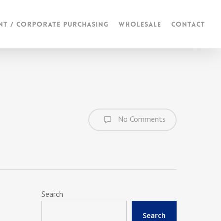
t / Corporate Purchasing
Wholesale
Contact
No Comments
Search
Search