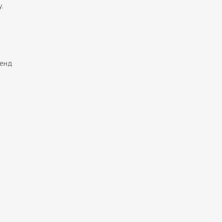
.
ренд