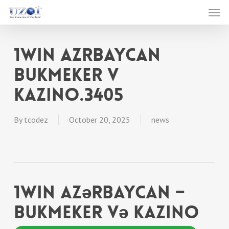
Men
Skip
to
main
1win Azrbaycan
content
bukmeker v
kazino.3405
By
tcodez
October 20, 2025
news
1win Azərbaycan –
bukmeker və kazino