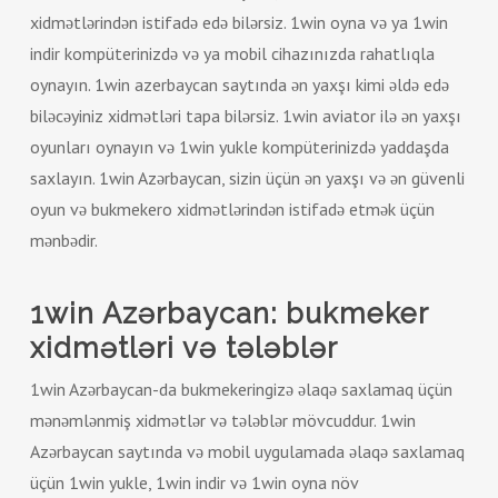
xidmətlərindən istifadə edə bilərsiz. 1win oyna və ya 1win
indir kompüterinizdə və ya mobil cihazınızda rahatlıqla
oynayın. 1win azerbaycan saytında ən yaxşı kimi əldə edə
biləcəyiniz xidmətləri tapa bilərsiz. 1win aviator ilə ən yaxşı
oyunları oynayın və 1win yukle kompüterinizdə yaddaşda
saxlayın. 1win Azərbaycan, sizin üçün ən yaxşı və ən güvenli
oyun və bukmekero xidmətlərindən istifadə etmək üçün
mənbədir.
1win Azərbaycan: bukmeker
xidmətləri və tələblər
1win Azərbaycan-da bukmekeringizə əlaqə saxlamaq üçün
mənəmlənmiş xidmətlər və tələblər mövcuddur. 1win
Azərbaycan saytında və mobil uygulamada əlaqə saxlamaq
üçün 1win yukle, 1win indir və 1win oyna növ