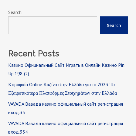
Search
Search
Recent Posts
Казино Официальный Сайт Играть в Онлайн Казино Pin
Up.198 (2)
Κορυφαία Online Καζίνο στην Ελλάδα για το 2023 Τα
Εξαιρετικότερα Πλατφόρμες Στοιχημάτων στην Ελλάδα
VAVADA Вавада казино официальный сайт регистрация
вход.35
VAVADA Вавада казино официальный сайт регистрация
вход.354