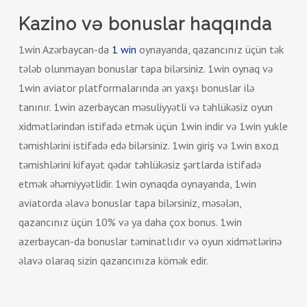
Kazino və bonuslar haqqında
1win Azərbaycan-da
1 win
oynayanda, qazancınız üçün tək
tələb olunmayan bonuslar tapa bilərsiniz. 1win oynaq və
1win aviator platformalarında ən yaxşı bonuslar ilə
tanınır. 1win azerbaycan məsuliyyətli və təhlükəsiz oyun
xidmətlərindən istifadə etmək üçün 1win indir və 1win yukle
təmishlərini istifadə edə bilərsiniz. 1win giriş və 1win вход
təmishlərini kifayət qədər təhlükəsiz şərtlarda istifadə
etmək əhəmiyyətlidir. 1win oynaqda oynayanda, 1win
aviatorda əlavə bonuslar tapa bilərsiniz, məsələn,
qazancınız üçün 10% və ya daha çox bonus. 1win
azerbaycan-da bonuslar təminatlıdır və oyun xidmətlərinə
əlavə olaraq sizin qazancınıza kömək edir.