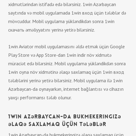
xidmətlərindən istifadə edə bilərsiniz. 1win Azərbaycan
saytında və mobil uygulamada 1win вход üçün tələblər də
mövcuddur. Mobil uygulama yükləndikdən sonra 1win
скачать əməliyyatını yerinə yetirə bilərsiniz.
1win Aviator mobil uygulamasını əldə etmək üçün Google
Play Store və App Store-dan 1win indir növ xidmətə
müraciət edə bilərsiniz. Mobil uygulama yükləndikdən sonra
1win oyna növ xidmətinə əlaqə saxlamaq üçün 1win вход
tələblərini yerinə yetirə bilərsiniz. Mobil uygulama ilə 1win
Azərbaycan-da oynayarkən, internet bağlantısı və cihazın
yaxşı performansı tələb olunur.
1win Azərbaycan-da bukmekeringizə
əlaqə saxlamaq üçün tələblər
1win Azərbaycan-da bukmekeringizə əlaqə saxlamaq üçün