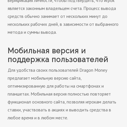
верификация личности, чтобы подтвердить, что игрок
является законным владельцем счета. Процесс вывода
средств обычно занимает от нескольких минут до
нескольких рабочих дней, в зависимости от выбранного
метода и суммы вывода.
Мобильная версия и
поддержка пользователей
Для удобства своих пользователей Dragon Money
предлагает мобильную версию сайта,
оптимизированную для работы на смартфонах и
планшетах. Мобильная версия полностью повторяет
функционал основного сайта, позволяя игрокам делать
ставки, участвовать в акциях и выводить средства в
любое время и в любом месте.