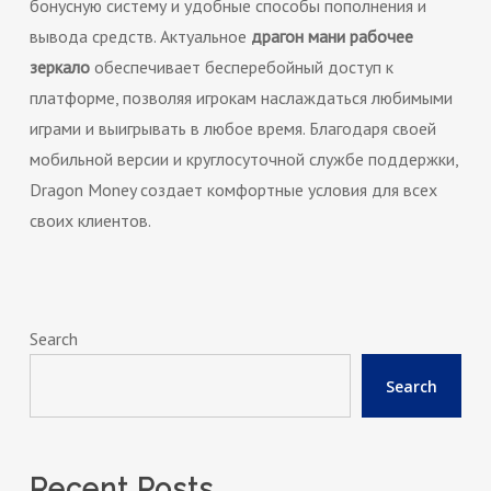
бонусную систему и удобные способы пополнения и
вывода средств. Актуальное
драгон мани рабочее
зеркало
обеспечивает бесперебойный доступ к
платформе, позволяя игрокам наслаждаться любимыми
играми и выигрывать в любое время. Благодаря своей
мобильной версии и круглосуточной службе поддержки,
Dragon Money создает комфортные условия для всех
своих клиентов.
Search
Search
Recent Posts