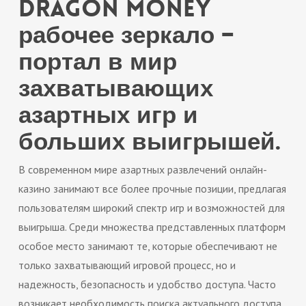
dragon money
рабочее зеркало –
портал в мир
захватывающих
азартных игр и
больших выигрышей.
В современном мире азартных развлечений онлайн-
казино занимают все более прочные позиции, предлагая
пользователям широкий спектр игр и возможностей для
выигрыша. Среди множества представленных платформ
особое место занимают те, которые обеспечивают не
только захватывающий игровой процесс, но и
надежность, безопасность и удобство доступа. Часто
возникает необходимость поиска актуального доступа