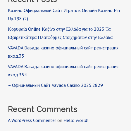
Казино Официальный Сайт Играть в Онлайн Казино Pin
Up.198 (2)
Κορυφαία Online Καζίνο στην Ελλάδα για το 2023 Τα
Εξαιρετικότερα Πλατφόρμες Στοιχημάτων στην Ελλάδα
VAVADA Вавада казино официальный сайт регистрация
вход.35
VAVADA Вавада казино официальный сайт регистрация
вход.354
– Официальный Сайт Vavada Casino 2025.2829
Recent Comments
A WordPress Commenter
on
Hello world!