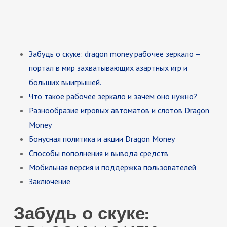
Забудь о скуке: dragon money рабочее зеркало –
портал в мир захватывающих азартных игр и
больших выигрышей.
Что такое рабочее зеркало и зачем оно нужно?
Разнообразие игровых автоматов и слотов Dragon
Money
Бонусная политика и акции Dragon Money
Способы пополнения и вывода средств
Мобильная версия и поддержка пользователей
Заключение
Забудь о скуке: