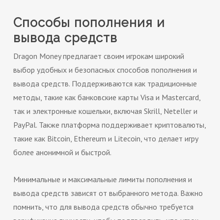
Способы пополнения и
вывода средств
Dragon Money предлагает своим игрокам широкий
выбор удобных и безопасных способов пополнения и
вывода средств. Поддерживаются как традиционные
методы, такие как банковские карты Visa и Mastercard,
так и электронные кошельки, включая Skrill, Neteller и
PayPal. Также платформа поддерживает криптовалюты,
такие как Bitcoin, Ethereum и Litecoin, что делает игру
более анонимной и быстрой.
Минимальные и максимальные лимиты пополнения и
вывода средств зависят от выбранного метода. Важно
помнить, что для вывода средств обычно требуется