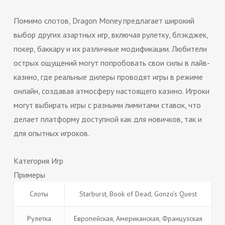
Помимо слотов, Dragon Money предлагает широкий
выбор других азартных игр, включая рулетку, блэкджек,
покер, баккару и их различные модификации. Любители
острых ощущений могут попробовать свои силы в лайв-
казино, где реальные дилеры проводят игры в режиме
онлайн, создавая атмосферу настоящего казино. Игроки
могут выбирать игры с разными лимитами ставок, что
делает платформу доступной как для новичков, так и
для опытных игроков.
Категория Игр
Примеры
Слоты
Starburst, Book of Dead, Gonzo’s Quest
Рулетка
Европейская, Американская, Французская