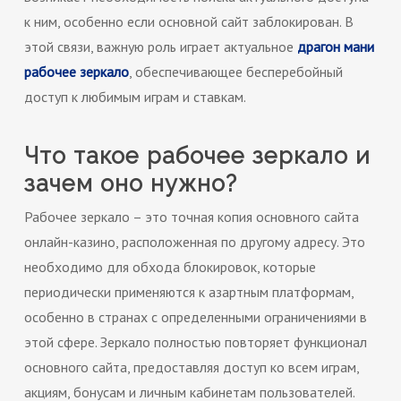
к ним, особенно если основной сайт заблокирован. В
этой связи, важную роль играет актуальное
драгон мани
рабочее зеркало
, обеспечивающее бесперебойный
доступ к любимым играм и ставкам.
Что такое рабочее зеркало и
зачем оно нужно?
Рабочее зеркало – это точная копия основного сайта
онлайн-казино, расположенная по другому адресу. Это
необходимо для обхода блокировок, которые
периодически применяются к азартным платформам,
особенно в странах с определенными ограничениями в
этой сфере. Зеркало полностью повторяет функционал
основного сайта, предоставляя доступ ко всем играм,
акциям, бонусам и личным кабинетам пользователей.