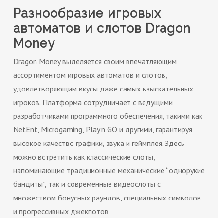
Разнообразие игровых
автоматов и слотов Dragon
Money
Dragon Money выделяется своим впечатляющим
ассортиментом игровых автоматов и слотов,
удовлетворяющим вкусы даже самых взыскательных
игроков. Платформа сотрудничает с ведущими
разработчиками программного обеспечения, такими как
NetEnt, Microgaming, Play’n GO и другими, гарантируя
высокое качество графики, звука и геймплея. Здесь
можно встретить как классические слоты,
напоминающие традиционные механические “однорукие
бандиты”, так и современные видеослоты с
множеством бонусных раундов, специальных символов
и прогрессивных джекпотов.