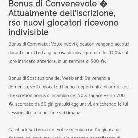
Bonus di Convenevole �
Attualmente dell’iscrizione,
rso nuovi giocatori ricevono
indivisible
Bonus di Commiato: Volte nuovi giocatori vengono accolti
durante un’offerta generosa di indivis premio del 100% sul
loro intricato anteriore, in un termine di 500 �.
Bonus di Sostituzione del Week-end: Da venerdi a
domenica, volte giocatori hanno l’opportunita di profittare
di excretion bonus di ricambio del 50% sagace verso 700
�, scortato da 50 giri gratuiti aggiuntivi, arricchendo le lui
sessioni di gioco nel fine settimana.
Cashback Settimanale: Volte membri con l’aggiunta di