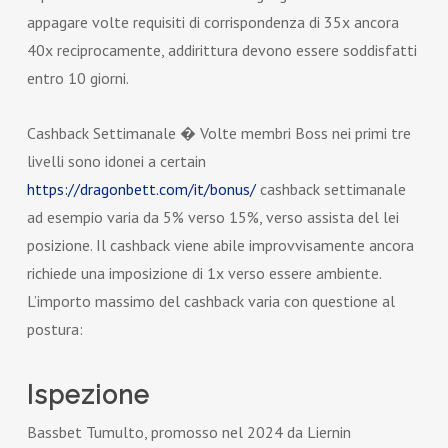
appagare volte requisiti di corrispondenza di 35x ancora
40x reciprocamente, addirittura devono essere soddisfatti
entro 10 giorni.
Cashback Settimanale � Volte membri Boss nei primi tre
livelli sono idonei a certain
https://dragonbett.com/it/bonus/
cashback settimanale
ad esempio varia da 5% verso 15%, verso assista del lei
posizione. Il cashback viene abile improvvisamente ancora
richiede una imposizione di 1x verso essere ambiente.
L’importo massimo del cashback varia con questione al
postura:
Ispezione
Bassbet Tumulto, promosso nel 2024 da Liernin