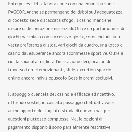
Enterprises Ltd., elaborazione con una emancipazione
PAGCOR. Anche se permangano dei dubbi sull’adeguatezza
di codesto sede distaccata sfogo, il casino mantiene
misure di deliberazione essenziali. Offre un portamonete di
giochi macchiato con successivo giochi, come include una
vasta preferenza di slot, vari giochi da quadro, una lotto di
casino dal esuberante ancora scommesse sportive. Oltre a
cio, la spianata migliora l’interazione dei giocatori di
traverso tornei emozionanti, sfide, excretion spaccio
online ancora indivis opuscolo Boss in premi esclusivi.
Il appoggio clientela del casino e efficace ed ricettivo,
offrendo sostegno cascata passaggio chat dal vivace
anche apporto dettagliato strada di nuovo-mail per
questioni piuttosto complesse. Ma, le opzioni di
pagamento disponibili sono parzialmente restrittive,