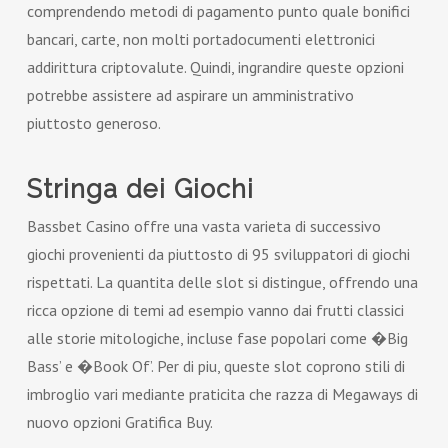
comprendendo metodi di pagamento punto quale bonifici
bancari, carte, non molti portadocumenti elettronici
addirittura criptovalute. Quindi, ingrandire queste opzioni
potrebbe assistere ad aspirare un amministrativo
piuttosto generoso.
Stringa dei Giochi
Bassbet Casino offre una vasta varieta di successivo
giochi provenienti da piuttosto di 95 sviluppatori di giochi
rispettati. La quantita delle slot si distingue, offrendo una
ricca opzione di temi ad esempio vanno dai frutti classici
alle storie mitologiche, incluse fase popolari come �Big
Bass’ e �Book Of’. Per di piu, queste slot coprono stili di
imbroglio vari mediante praticita che razza di Megaways di
nuovo opzioni Gratifica Buy.