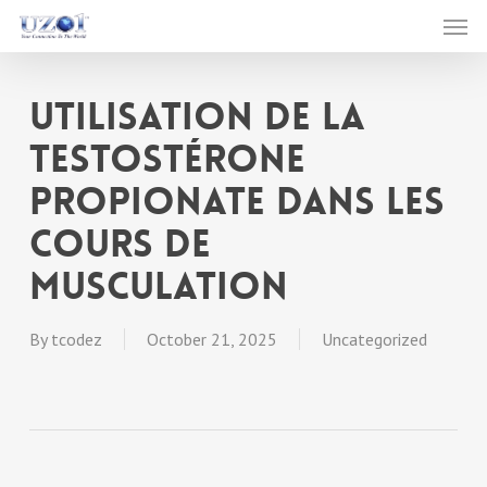
Men
Skip
to
main
Utilisation de la
content
Testostérone
Propionate dans les
Cours de
Musculation
By
tcodez
October 21, 2025
Uncategorized