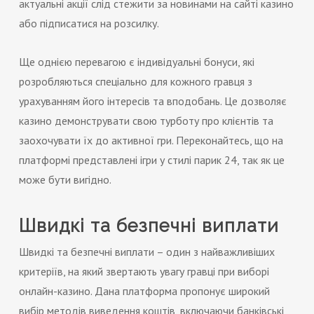
актуальні акції слід стежити за новинами на сайті казино
або підписатися на розсилку.
Ще однією перевагою є індивідуальні бонуси, які
розробляються спеціально для кожного гравця з
урахуванням його інтересів та вподобань. Це дозволяє
казино демонструвати свою турботу про клієнтів та
заохочувати їх до активної гри. Переконайтесь, що на
платформі представлені ігри у стилі парик 24, так як це
може бути вигідно.
Швидкі та безпечні виплати
Швидкі та безпечні виплати – один з найважливіших
критеріїв, на який звертають увагу гравці при виборі
онлайн-казино. Дана платформа пропонує широкий
вибір методів виведення коштів, включаючи банківські