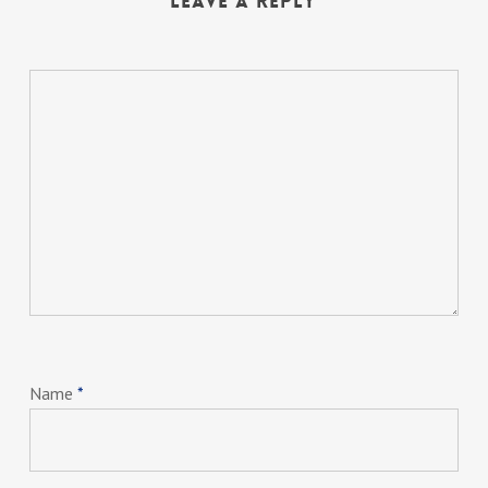
Leave a Reply
Name
*