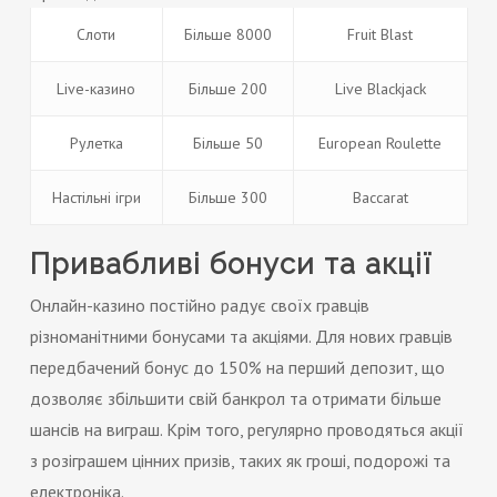
Слоти
Більше 8000
Fruit Blast
Live-казино
Більше 200
Live Blackjack
Рулетка
Більше 50
European Roulette
Настільні ігри
Більше 300
Baccarat
Привабливі бонуси та акції
Онлайн-казино постійно радує своїх гравців
різноманітними бонусами та акціями. Для нових гравців
передбачений бонус до 150% на перший депозит, що
дозволяє збільшити свій банкрол та отримати більше
шансів на виграш. Крім того, регулярно проводяться акції
з розіграшем цінних призів, таких як гроші, подорожі та
електроніка.