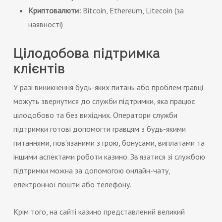
Криптовалюти:
Bitcoin, Ethereum, Litecoin (за
наявності)
Цілодобова підтримка
клієнтів
У разі виникнення будь-яких питань або проблем гравці
можуть звернутися до служби підтримки, яка працює
цілодобово та без вихідних. Оператори служби
підтримки готові допомогти гравцям з будь-якими
питаннями, пов’язаними з грою, бонусами, виплатами та
іншими аспектами роботи казино. Зв’язатися зі службою
підтримки можна за допомогою онлайн-чату,
електронної пошти або телефону.
Крім того, на сайті казино представлений великий