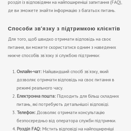
розділ із відповідями на найпоширеніші запитання (FAQ),
де ви зможете знайти інформацію з багатьох питань.
Способи зв’язку з підтримкою клієнтів
Для того, щоб швидко отримати відповідь на своє
питання, ви можете скористатися одним з наведених
нижче способів зв’язку зі службою підтримки:
Онлайн-чат:
Найшвидший спосіб зв’язку, який
дозволяє отримати відповідь на своє питання в
режимі реального часу.
Електронна пошта:
Підходить для більш складних
питань, які потребують детальнішої відповіді.
Телефон:
Дозволяє отримати консультацію
безпосередньо від оператора служби підтримки.
Розділ FAQ:
Містить відповіді на найпоширеніші