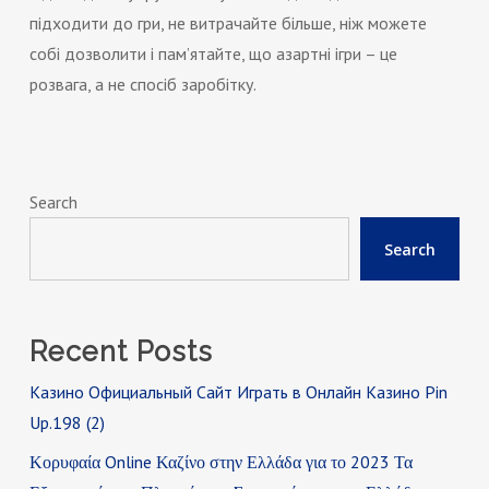
підходити до гри, не витрачайте більше, ніж можете
собі дозволити і пам’ятайте, що азартні ігри – це
розвага, а не спосіб заробітку.
Search
Search
Recent Posts
Казино Официальный Сайт Играть в Онлайн Казино Pin
Up.198 (2)
Κορυφαία Online Καζίνο στην Ελλάδα για το 2023 Τα