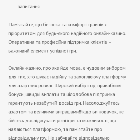
запитання.
Пам’ятайте, що безпека та комфорт гравців є
пріоритетом для будь-якого надійного онлайн-казино.
Оперативна та професійна підтримка клієнтів –
важливий елемент успішної гри.
Онлайн-казино, про яке йде мова, є чудовим вибором
для тих, хто шукає надійну та захоплюючу платформу
для азартних розваг. Широкий вибір ігор, привабливі
бонуси, швидкі виплати та цілодобова підтримка
гарантують незабутній досвід гри. Насолоджуйтесь
азартом та великими виграшами!Якщо ви новачок, не
бійтесь досліджувати різні ігри та можливості, що
надаються платформою, та пам’ятайте про
відповідальну гру. Не забувайте відповідально