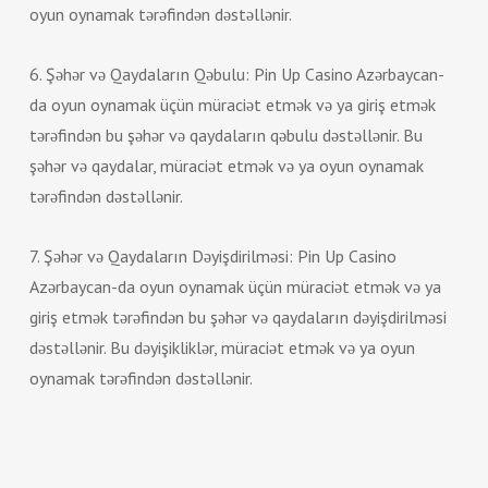
oyun oynamak tərəfindən dəstəllənir.
6. Şəhər və Qaydaların Qəbulu: Pin Up Casino Azərbaycan-
da oyun oynamak üçün müraciət etmək və ya giriş etmək
tərəfindən bu şəhər və qaydaların qəbulu dəstəllənir. Bu
şəhər və qaydalar, müraciət etmək və ya oyun oynamak
tərəfindən dəstəllənir.
7. Şəhər və Qaydaların Dəyişdirilməsi: Pin Up Casino
Azərbaycan-da oyun oynamak üçün müraciət etmək və ya
giriş etmək tərəfindən bu şəhər və qaydaların dəyişdirilməsi
dəstəllənir. Bu dəyişikliklər, müraciət etmək və ya oyun
oynamak tərəfindən dəstəllənir.