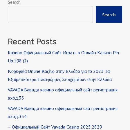
Search
Search
Recent Posts
Казино Официальный Сайт Играть в Онлайн Казино Pin
Up.198 (2)
Κορυφαία Online Καζίνο στην Ελλάδα για το 2023 Τα
Εξαιρετικότερα Πλατφόρμες Στοιχημάτων στην Ελλάδα
VAVADA Вавада казино официальный сайт регистрация
вход.35
VAVADA Вавада казино официальный сайт регистрация
вход.354
– Официальный Сайт Vavada Casino 2025.2829