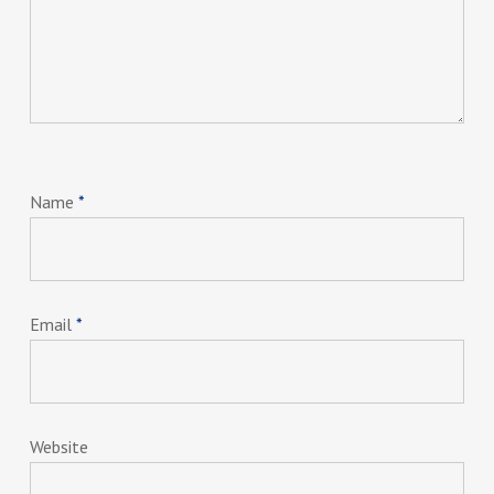
Name
*
Email
*
Website