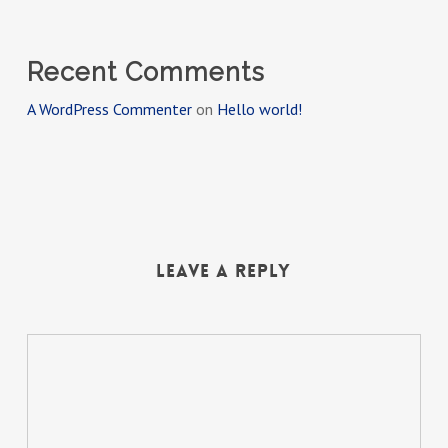
Recent Comments
A WordPress Commenter
on
Hello world!
Leave a Reply