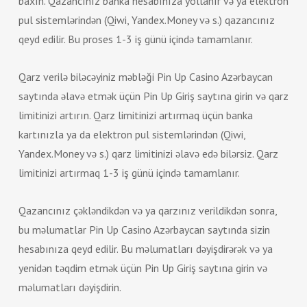
baxın. Qazancınız banka hesabınıza yollanır və ya elektron
pul sistemlərindən (Qiwi, Yandex.Money və s.) qazancınız
qeyd edilir. Bu proses 1-3 iş günü içində tamamlanır.
Qarz verilə biləcəyiniz məbləği Pin Up Casino Azərbaycan
saytında əlavə etmək üçün Pin Up Giriş saytına girin və qarz
limitinizi artırın. Qarz limitinizi artırmaq üçün banka
kartınızla ya da elektron pul sistemlərindən (Qiwi,
Yandex.Money və s.) qarz limitinizi əlavə edə bilərsiz. Qarz
limitinizi artırmaq 1-3 iş günü içində tamamlanır.
Qazancınız çəkləndikdən və ya qarzınız verildikdən sonra,
bu məlumatlar Pin Up Casino Azərbaycan saytında sizin
hesabınıza qeyd edilir. Bu məlumatları dəyişdirərək və ya
yenidən təqdim etmək üçün Pin Up Giriş saytına girin və
məlumatları dəyişdirin.