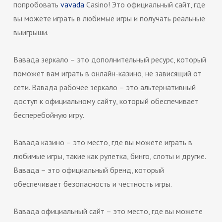
попробовать
vavada
Casino! Это официальный сайт, где
вы можете играть в любимые игры и получать реальные
выигрыши.
Вавада зеркало – это дополнительный ресурс, который
поможет вам играть в онлайн-казино, не зависящий от
сети. Вавада рабочее зеркало – это альтернативный
доступ к официальному сайту, который обеспечивает
бесперебойную игру.
Вавада казино – это место, где вы можете играть в
любимые игры, такие как рулетка, бинго, слоты и другие.
Вавада – это официальный бренд, который
обеспечивает безопасность и честность игры.
Вавада официальный сайт – это место, где вы можете