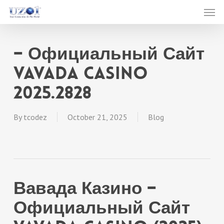
Men
Skip
to
main
– Официальный Сайт
content
Vavada Casino
2025.2828
By
tcodez
October 21, 2025
Blog
Вавада Казино –
Официальный Сайт