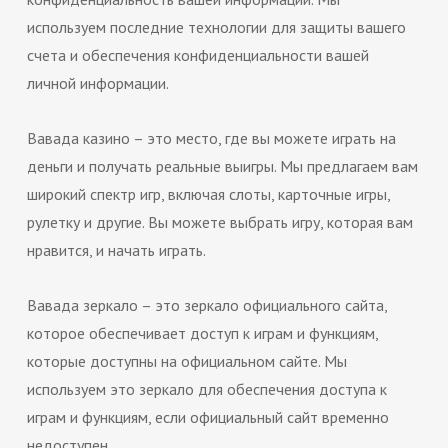
используем последние технологии для защиты вашего
счета и обеспечения конфиденциальности вашей
личной информации.
Вавада казино – это место, где вы можете играть на
деньги и получать реальные выигры. Мы предлагаем вам
широкий спектр игр, включая слоты, карточные игры,
рулетку и другие. Вы можете выбрать игру, которая вам
нравится, и начать играть.
Вавада зеркало – это зеркало официального сайта,
которое обеспечивает доступ к играм и функциям,
которые доступны на официальном сайте. Мы
используем это зеркало для обеспечения доступа к
играм и функциям, если официальный сайт временно
недоступен.