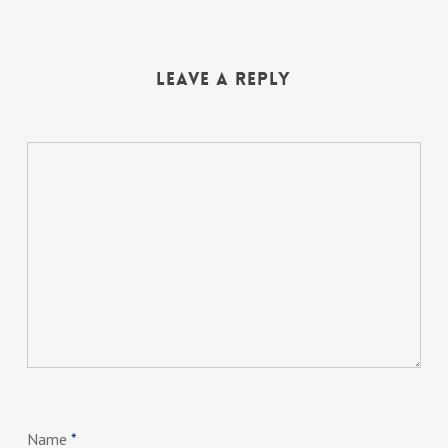
Leave a Reply
Name
*