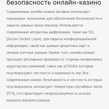
безопасность онлайн-казино
Современные онлайн-казино активно используют
передовые технологии для обеспечения безопасности и
защиты данных своих игроков. Используются
современные алгоритмы шифрования, такие как SSL
(Secure Socket Layer), для защиты конфиденциальной
информации, такой как данные кредитных карт и
личные учетные данные. Кроме того, онлайн-казино
проходят регулярные проверки со стороны независимых
аудиторских компаний, таких как eCOGRA, которые
подтверждают честность и надежность игр. Все
современные казино, безопасность и честность которых
подтверждена, используют генераторы случайных чисел
(ГСЧ), что гарантирует непредсказуемость исхода
каждого игрового раунда.