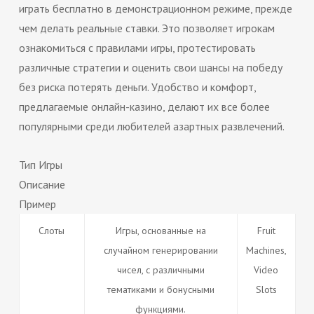
играть бесплатно в демонстрационном режиме, прежде
чем делать реальные ставки. Это позволяет игрокам
ознакомиться с правилами игры, протестировать
различные стратегии и оценить свои шансы на победу
без риска потерять деньги. Удобство и комфорт,
предлагаемые онлайн-казино, делают их все более
популярными среди любителей азартных развлечений.
Тип Игры
Описание
Пример
Слоты
Игры, основанные на
Fruit
случайном генерировании
Machines,
чисел, с различными
Video
тематиками и бонусными
Slots
функциями.