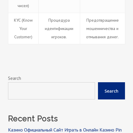
чисел)
KYC (Know
Процедура
Предотвращение
Your
идентификации
мошенничества и
Customer)
игроков.
отмывания денег.
Search
Search
Recent Posts
Казино Официальный Сайт Играть в Онлайн Казино Pin