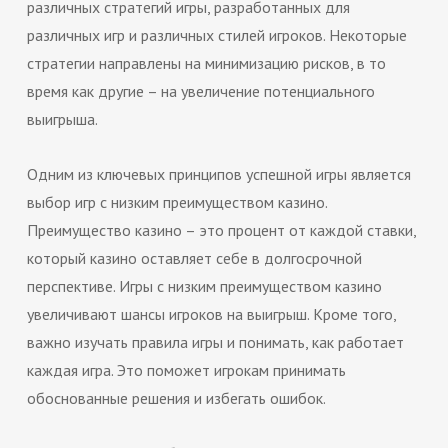
различных стратегий игры, разработанных для
различных игр и различных стилей игроков. Некоторые
стратегии направлены на минимизацию рисков, в то
время как другие – на увеличение потенциального
выигрыша.
Одним из ключевых принципов успешной игры является
выбор игр с низким преимуществом казино.
Преимущество казино – это процент от каждой ставки,
который казино оставляет себе в долгосрочной
перспективе. Игры с низким преимуществом казино
увеличивают шансы игроков на выигрыш. Кроме того,
важно изучать правила игры и понимать, как работает
каждая игра. Это поможет игрокам принимать
обоснованные решения и избегать ошибок.