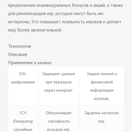
предложения индивидуальных бонусов и акций, а также
для рекомендации игр, которые могут быть им
интересны. Это повышает лояльность игроков и делает
игру более увлекательной.
Технология
Описание
Применение в казино
SSL-
Защищает данные
Защита личной и
шифрование
при передаче
финансовой
через интернет.
информации
игроков.
ГСЧ
Обеспечивает
Гарантия честности
(Генератор
случайность
игр.
случайных
исходов игр.