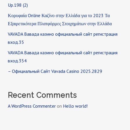
Up.198 (2)
Κορυφαία Online Καζίνο στην Ελλάδα για το 2023 Τα
Εξαιρετικότερα Πλατφόρμες Στοιχημάτων στην Ελλάδα
VAVADA Вавада казино официальный сайт регистрация
вход.35
VAVADA Вавада казино официальный сайт регистрация
вход.354
– Официальный Сайт Vavada Casino 2025.2829
Recent Comments
A WordPress Commenter
on
Hello world!