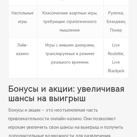
Настольные
Классические азартные игры,
Рулетка,
игры
требующие стратегического
Блэкджек,
мышления.
Покер
Лайв-
Игры с живыми дилерами,
Live
казино
транслируемые в режиме
Roulette,
реального времени.
Live
Blackjack
Бонусы и акции: увеличивая
шансы на выигрыш
Бонусы и акции – это неотъемлемая часть
привлекательности онлайн-казино. Они позволяют
игрокам увеличить свои шансы на выигрыш и получить
дополнительные возможности для развлечения.