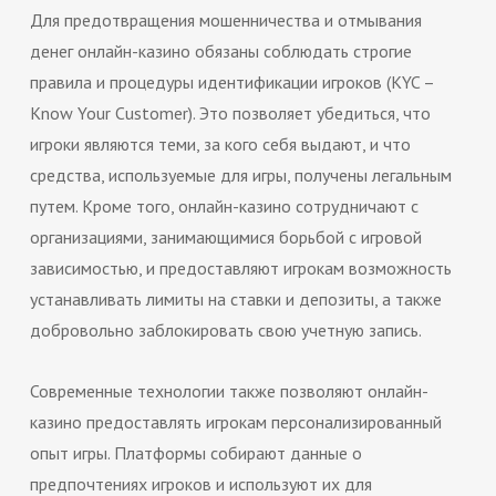
Для предотвращения мошенничества и отмывания
денег онлайн-казино обязаны соблюдать строгие
правила и процедуры идентификации игроков (KYC –
Know Your Customer). Это позволяет убедиться, что
игроки являются теми, за кого себя выдают, и что
средства, используемые для игры, получены легальным
путем. Кроме того, онлайн-казино сотрудничают с
организациями, занимающимися борьбой с игровой
зависимостью, и предоставляют игрокам возможность
устанавливать лимиты на ставки и депозиты, а также
добровольно заблокировать свою учетную запись.
Современные технологии также позволяют онлайн-
казино предоставлять игрокам персонализированный
опыт игры. Платформы собирают данные о
предпочтениях игроков и используют их для