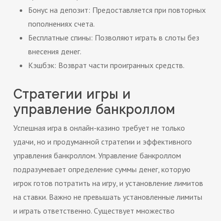
Бонус на депозит: Предоставляется при повторных
пополнениях счета.
Бесплатные спины: Позволяют играть в слоты без
внесения денег.
Кэшбэк: Возврат части проигранных средств.
Стратегии игры и
управление банкроллом
Успешная игра в онлайн-казино требует не только
удачи, но и продуманной стратегии и эффективного
управления банкроллом. Управление банкроллом
подразумевает определение суммы денег, которую
игрок готов потратить на игру, и установление лимитов
на ставки. Важно не превышать установленные лимиты
и играть ответственно. Существует множество