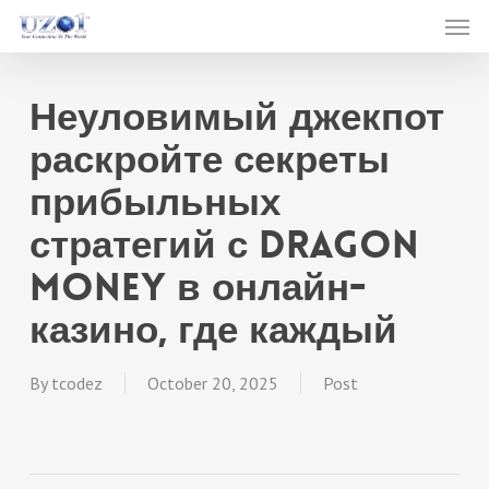
Men
Skip
to
main
Неуловимый джекпот
content
раскройте секреты
прибыльных
стратегий с dragon
money в онлайн-
казино, где каждый
By
tcodez
October 20, 2025
Post