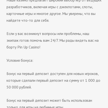
Наше казино предлагает широкий выбор игр от ведущих
разработчиков, включая игры с джекпотами, слоты,
карточные игры и многое другое. Мы уверены, что вы
найдете что-то для себя.
Если у вас возникнут вопросы или проблемы, наш
экипаж готов помочь вам 24/7. Мы рады видеть вас на
борту Pin Up Casino!
Условия бонуса:
Бонус на первый депозит доступен для новых игроков,
которые сделали первый депозит на сумму от 1 000 до
50 000 рублей.
Бонус на первый депозит может быть использован
только для игры на любимые игры.