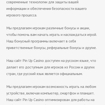
современные технологии для защиты вашей
информации и обеспечения безопасности вашего
игрового процесса.
Мы предлагаем игрокам различные бонусы и акции,
чтобы помочь вам начать играть и наслаждаться игрой.
Наш бонусный программы включает в себя
приветственные бонусы, реферальные бонусы и другие.
Наш сайт Pin Up Casino доступен на русском языке, что
делает его доступным для игроков из России и других
стран, где русский язык является официальным.
Мы предлагаем игрокам возможность играть на любом
устройстве, включая компьютер, смартфон и планшет.
Наш сайт Pin Up Casino оптимизирован для работы на