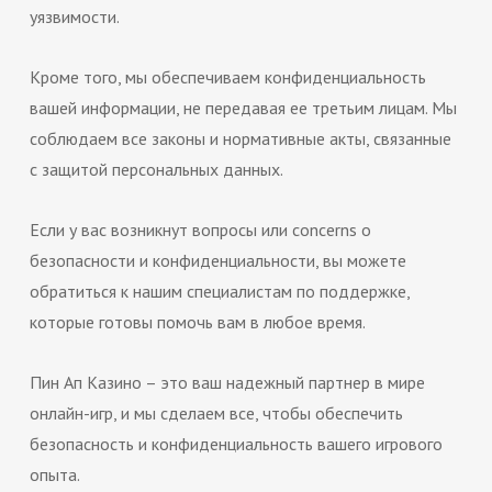
уязвимости.
Кроме того, мы обеспечиваем конфиденциальность
вашей информации, не передавая ее третьим лицам. Мы
соблюдаем все законы и нормативные акты, связанные
с защитой персональных данных.
Если у вас возникнут вопросы или concerns о
безопасности и конфиденциальности, вы можете
обратиться к нашим специалистам по поддержке,
которые готовы помочь вам в любое время.
Пин Ап Казино – это ваш надежный партнер в мире
онлайн-игр, и мы сделаем все, чтобы обеспечить
безопасность и конфиденциальность вашего игрового
опыта.