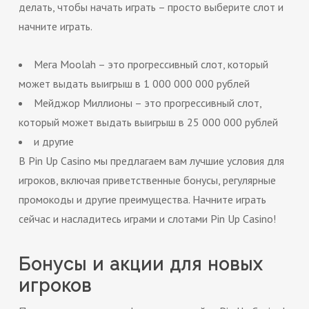
делать, чтобы начать играть – просто выберите слот и
начните играть.
Мега Мoolah – это прогрессивный слот, который
может выдать выигрыш в 1 000 000 000 рублей
Мейджор Миллионы – это прогрессивный слот,
который может выдать выигрыш в 25 000 000 рублей
и другие
В Pin Up Casino мы предлагаем вам лучшие условия для
игроков, включая приветственные бонусы, регулярные
промокоды и другие преимущества. Начните играть
сейчас и насладитесь играми и слотами Pin Up Casino!
Бонусы и акции для новых
игроков