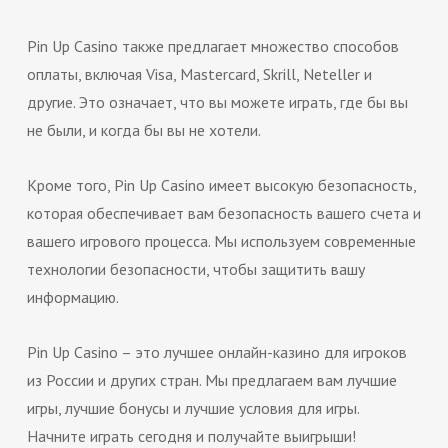
Pin Up Casino также предлагает множество способов
оплаты, включая Visa, Mastercard, Skrill, Neteller и
другие. Это означает, что вы можете играть, где бы вы
не были, и когда бы вы не хотели.
Кроме того, Pin Up Casino имеет высокую безопасность,
которая обеспечивает вам безопасность вашего счета и
вашего игрового процесса. Мы используем современные
технологии безопасности, чтобы защитить вашу
информацию.
Pin Up Casino – это лучшее онлайн-казино для игроков
из России и других стран. Мы предлагаем вам лучшие
игры, лучшие бонусы и лучшие условия для игры.
Начните играть сегодня и получайте выигрыши!