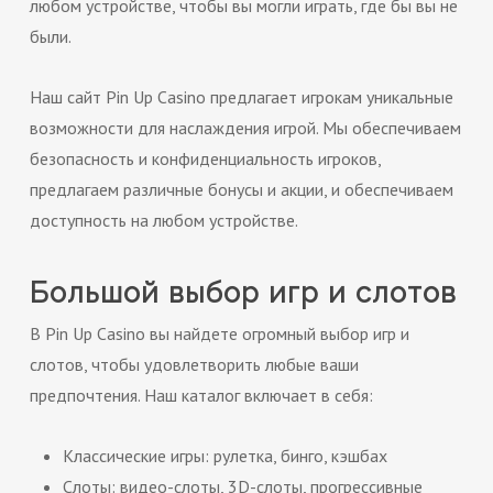
любом устройстве, чтобы вы могли играть, где бы вы не
были.
Наш сайт Pin Up Casino предлагает игрокам уникальные
возможности для наслаждения игрой. Мы обеспечиваем
безопасность и конфиденциальность игроков,
предлагаем различные бонусы и акции, и обеспечиваем
доступность на любом устройстве.
Большой выбор игр и слотов
В Pin Up Casino вы найдете огромный выбор игр и
слотов, чтобы удовлетворить любые ваши
предпочтения. Наш каталог включает в себя:
Классические игры: рулетка, бинго, кэшбах
Слоты: видео-слоты, 3D-слоты, прогрессивные