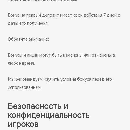
Бонус на первый депозит имеет срок действия 7 дней с
даты его получения.
Обратите внимание:
Бонусы и акции могут быть изменены или отменены в
любое время.
Мы рекомендуем изучить условия бонуса перед его
использованием.
Безопасность и
конфиденциальность
игроков