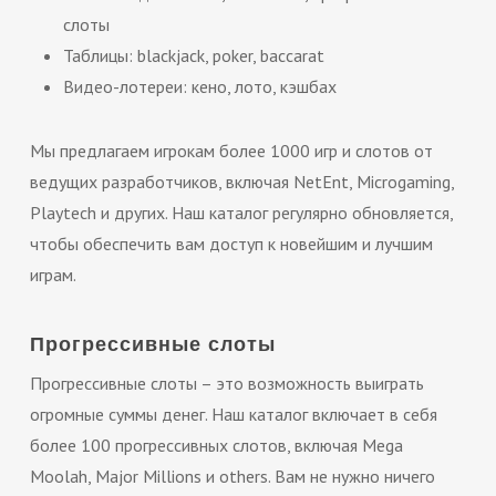
слоты
Таблицы: blackjack, poker, baccarat
Видео-лотереи: кено, лото, кэшбах
Мы предлагаем игрокам более 1000 игр и слотов от
ведущих разработчиков, включая NetEnt, Microgaming,
Playtech и других. Наш каталог регулярно обновляется,
чтобы обеспечить вам доступ к новейшим и лучшим
играм.
Прогрессивные слоты
Прогрессивные слоты – это возможность выиграть
огромные суммы денег. Наш каталог включает в себя
более 100 прогрессивных слотов, включая Mega
Moolah, Major Millions и others. Вам не нужно ничего