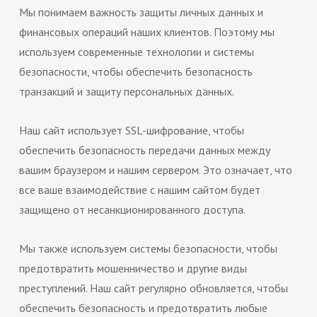
Мы понимаем важность защиты личных данных и
финансовых операций наших клиентов. Поэтому мы
используем современные технологии и системы
безопасности, чтобы обеспечить безопасность
транзакций и защиту персональных данных.
Наш сайт использует SSL-шифрование, чтобы
обеспечить безопасность передачи данных между
вашим браузером и нашим сервером. Это означает, что
все ваше взаимодействие с нашим сайтом будет
защищено от несанкционированного доступа.
Мы также используем системы безопасности, чтобы
предотвратить мошенничество и другие виды
преступлений. Наш сайт регулярно обновляется, чтобы
обеспечить безопасность и предотвратить любые