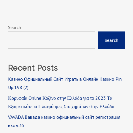
Search
Search
Recent Posts
Казино Официальный Сайт Играть в Онлайн Казино Pin
Up.198 (2)
Κορυφαία Online Καζίνο στην Ελλάδα για το 2023 Τα
Εξαιρετικότερα Πλατφόρμες Στοιχημάτων στην Ελλάδα
VAVADA Вавада казино официальный сайт регистрация
вход.35