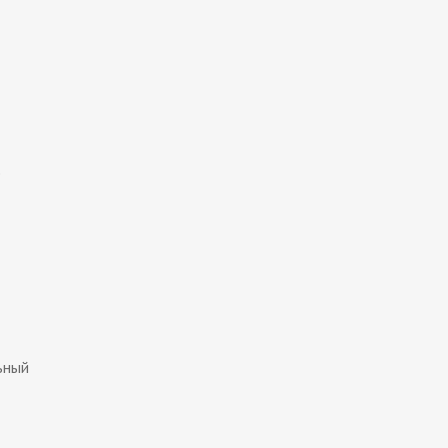
е
ьный