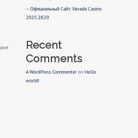
– Официальный Сайт Vavada Casino
2025.2829
Recent
орые
Comments
A WordPress Commenter
on
Hello
world!