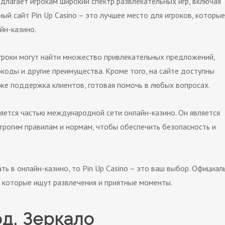
едлагает игрокам широкий спектр развлекательных игр, включая
ный сайт Pin Up Casino – это лучшее место для игроков, которые
йн-казино.
 игроки могут найти множество привлекательных предложений,
коды и другие преимущества. Кроме того, на сайте доступны
акже поддержка клиентов, готовая помочь в любых вопросах.
ляется частью международной сети онлайн-казино. Он является
трогим правилам и нормам, чтобы обеспечить безопасность и
ь в онлайн-казино, то Pin Up Casino – это ваш выбор. Официал
в, которые ищут развлечения и приятные моменты.
д, Зеркало