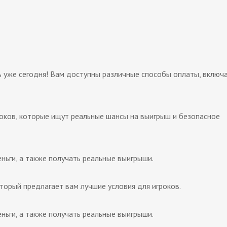
ть уже сегодня! Вам доступны различные способы оплаты, включ
гроков, которые ищут реальные шансы на выигрыш и безопасное
еньги, а также получать реальные выигрыши.
оторый предлагает вам лучшие условия для игроков.
еньги, а также получать реальные выигрыши.