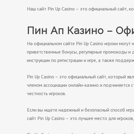
Наш сайт Pin Up Casino – это официальный сайт, к
Пин Ап Казино – Оф
На официальном сайте Pin Up Casino игроки могут
приветственные бонусы, регулярные промокоды и д
инструкции по регистрации и игре, а также поддер
Pin Up Casino – это официальный сайт, который яв
членом ассоциации онлайн-казино и подчиняется с
честность игроков.
Если вы ищете надежный и безопасный способ играт
сайт Pin Up Casino – это лучшее место для игроко