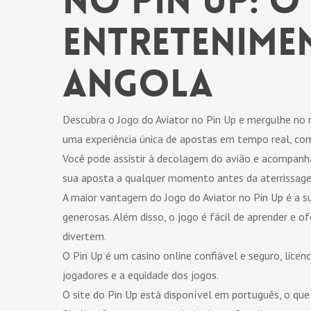
no Pin Up: 
Entretenime
Angola
Descubra o Jogo do Aviator no Pin Up e mergulhe no 
uma experiência única de apostas em tempo real, com
Você pode assistir à decolagem do avião e acompanha
sua aposta a qualquer momento antes da aterrissag
A maior vantagem do Jogo do Aviator no Pin Up é a sua
generosas. Além disso, o jogo é fácil de aprender e 
divertem.
O Pin Up é um casino online confiável e seguro, lic
jogadores e a equidade dos jogos.
O site do Pin Up está disponível em português, o que