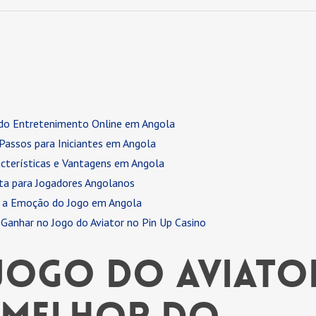
 do Entretenimento Online em Angola
 Passos para Iniciantes em Angola
acterísticas e Vantagens em Angola
rta para Jogadores Angolanos
te a Emoção do Jogo em Angola
anhar no Jogo do Aviator no Pin Up Casino
Jogo do Aviato