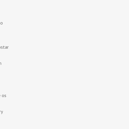
s
ão
ostar
m
e os
ry