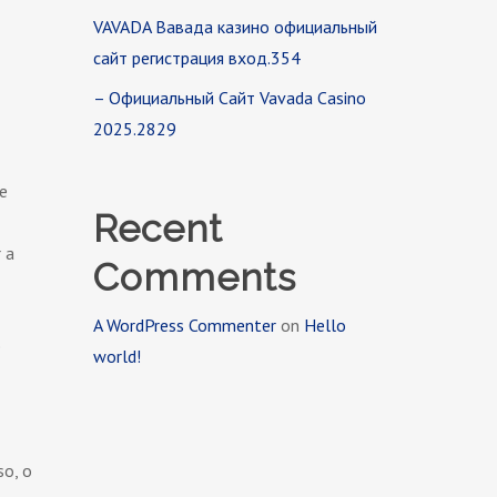
VAVADA Вавада казино официальный
сайт регистрация вход.354
– Официальный Сайт Vavada Casino
2025.2829
e
Recent
 a
Comments
A WordPress Commenter
on
Hello
e
world!
so, o