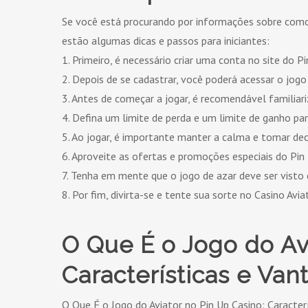
Se você está procurando por informações sobre como j
estão algumas dicas e passos para iniciantes:
1. Primeiro, é necessário criar uma conta no site do Pi
2. Depois de se cadastrar, você poderá acessar o jogo
3. Antes de começar a jogar, é recomendável familiari
4. Defina um limite de perda e um limite de ganho pa
5. Ao jogar, é importante manter a calma e tomar dec
6. Aproveite as ofertas e promoções especiais do Pin
7. Tenha em mente que o jogo de azar deve ser vis
8. Por fim, divirta-se e tente sua sorte no Casino Avi
O Que É o Jogo do Av
Características e Va
O Que É o Jogo do Aviator no Pin Up Casino: Caracte