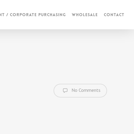
t / Corporate Purchasing
Wholesale
Contact
No Comments