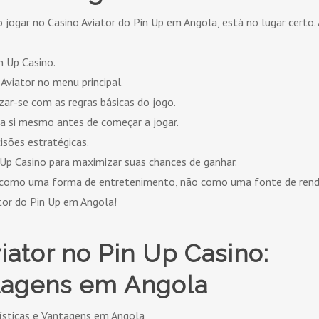
ogar no Casino Aviator do Pin Up em Angola, está no lugar certo. 
n Up Casino.
 Aviator no menu principal.
zar-se com as regras básicas do jogo.
ra si mesmo antes de começar a jogar.
isões estratégicas.
 Up Casino para maximizar suas chances de ganhar.
to como uma forma de entretenimento, não como uma fonte de rend
ator do Pin Up em Angola!
iator no Pin Up Casino:
ntagens em Angola
rísticas e Vantagens em Angola