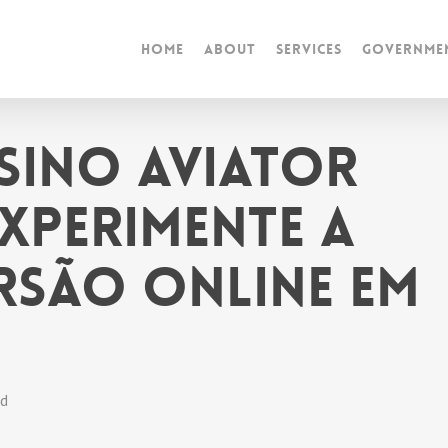
Home
About
Services
Governmen
sino Aviator
Experimente a
rsão Online em
ed