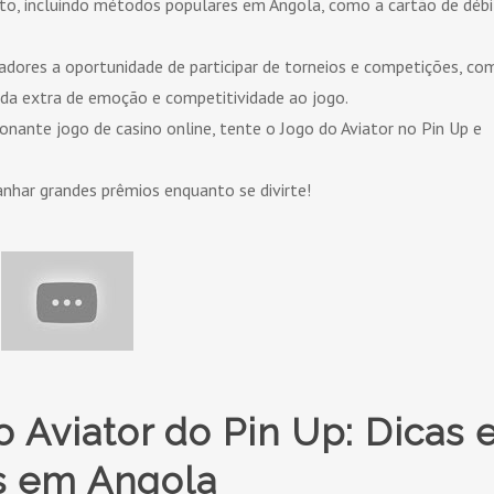
o, incluindo métodos populares em Angola, como a cartão de débi
dores a oportunidade de participar de torneios e competições, co
ada extra de emoção e competitividade ao jogo.
nante jogo de casino online, tente o Jogo do Aviator no Pin Up e
anhar grandes prêmios enquanto se divirte!
 Aviator do Pin Up: Dicas 
es em Angola