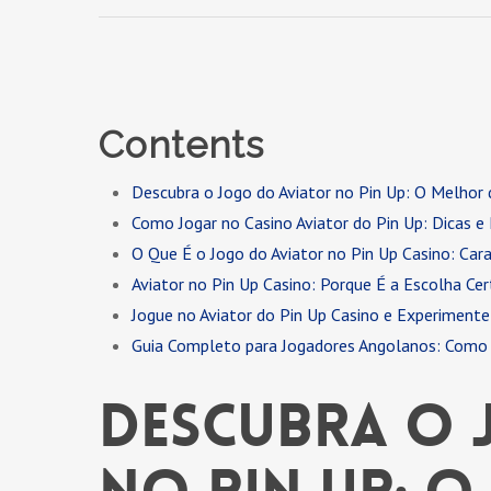
Contents
Descubra o Jogo do Aviator no Pin Up: O Melhor
Como Jogar no Casino Aviator do Pin Up: Dicas e
O Que É o Jogo do Aviator no Pin Up Casino: Car
Aviator no Pin Up Casino: Porque É a Escolha Ce
Jogue no Aviator do Pin Up Casino e Experimen
Guia Completo para Jogadores Angolanos: Como G
Descubra o 