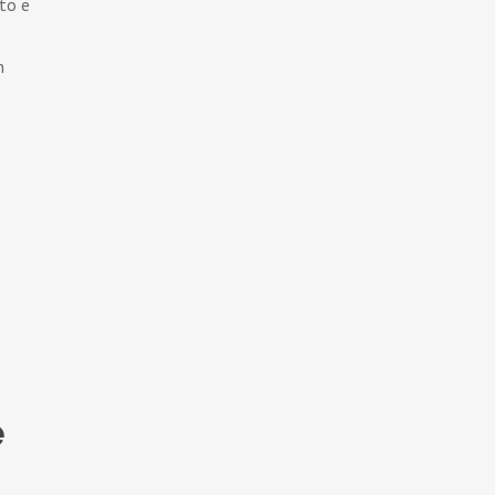
to e
m
e