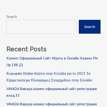
Search
Search
Recent Posts
Казино Официальный Сайт Играть в Онлайн Казино Pin
Up.198 (2)
Κορυφαία Online Καζίνο στην Ελλάδα για το 2023 Τα
Εξαιρετικότερα Πλατφόρμες Στοιχημάτων στην Ελλάδα
VAVADA Вавада казино официальный сайт регистрация
вход.35
VAVADA Вавада казино официальный сайт регистрация