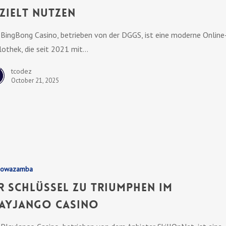
zielt nutzen
BingBong Casino, betrieben von der DGGS, ist eine moderne Online
lothek, die seit 2021 mit…
tcodez
October 21, 2025
nowazamba
r Schlüssel zu Triumphen im
ayJango Casino