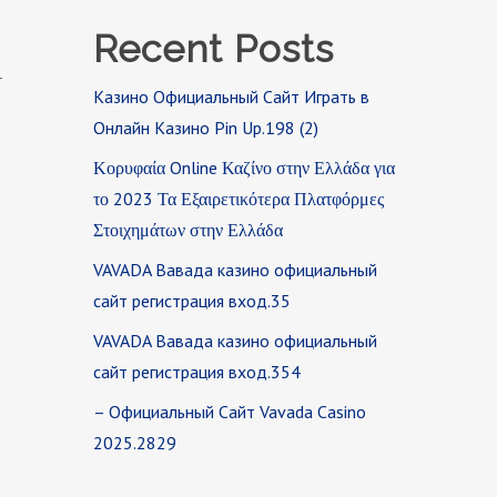
Recent Posts
-
Казино Официальный Сайт Играть в
Онлайн Казино Pin Up.198 (2)
Κορυφαία Online Καζίνο στην Ελλάδα για
το 2023 Τα Εξαιρετικότερα Πλατφόρμες
Στοιχημάτων στην Ελλάδα
VAVADA Вавада казино официальный
сайт регистрация вход.35
VAVADA Вавада казино официальный
сайт регистрация вход.354
– Официальный Сайт Vavada Casino
2025.2829