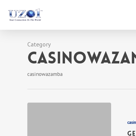
Skip
to
main
content
Category
casinowaza
casinowazamba
Gewinnchan
im
casi
BingBong
Casino
Ge