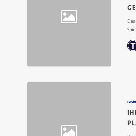
gezielt
ge
nutzen
Das 
Spie
Ihr
Schlüssel
casi
zu
Triumphen
Ih
im
Pl
PlayJango