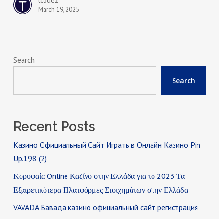
tcodez
March 19, 2025
Search
Search
Recent Posts
Казино Официальный Сайт Играть в Онлайн Казино Pin
Up.198 (2)
Κορυφαία Online Καζίνο στην Ελλάδα για το 2023 Τα
Εξαιρετικότερα Πλατφόρμες Στοιχημάτων στην Ελλάδα
VAVADA Вавада казино официальный сайт регистрация