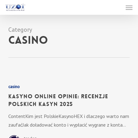
Men
Skip
to
main
Category
content
casino
Kasyno
Online
casino
Opinie:
Kasyno Online Opinie: Recenzje
Recenzje
Polskich Kasyn 2025
Polskich
ContentKim jest PolskieKasynoHEX i dlaczego warto nam
Kasyn
zaufaćJak doładować konto i wypłacić wygrane z konta…
2025