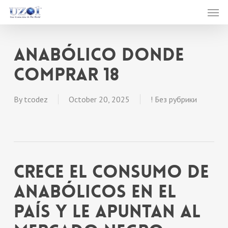
Men
Skip
to
main
anabólico donde
content
comprar 18
By
tcodez
October 20, 2025
! Без рубрики
Crece El Consumo De
Anabólicos En El
País Y Le Apuntan Al