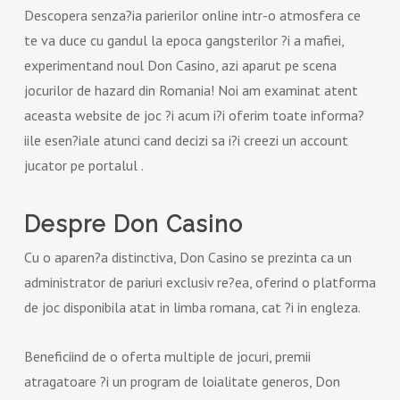
Descopera senza?ia parierilor online intr-o atmosfera ce
te va duce cu gandul la epoca gangsterilor ?i a mafiei,
experimentand noul Don Casino, azi aparut pe scena
jocurilor de hazard din Romania! Noi am examinat atent
aceasta website de joc ?i acum i?i oferim toate informa?
iile esen?iale atunci cand decizi sa i?i creezi un account
jucator pe portalul .
Despre Don Casino
Cu o aparen?a distinctiva, Don Casino se prezinta ca un
administrator de pariuri exclusiv re?ea, oferind o platforma
de joc disponibila atat in limba romana, cat ?i in engleza.
Beneficiind de o oferta multiple de jocuri, premii
atragatoare ?i un program de loialitate generos, Don