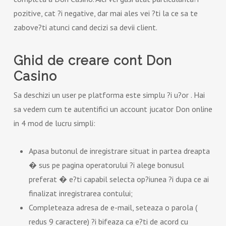
pozitive, cat ?i negative, dar mai ales vei ?ti la ce sa te
zabove?ti atunci cand decizi sa devii client.
Ghid de creare cont Don
Casino
Sa deschizi un user pe platforma este simplu ?i u?or . Hai
sa vedem cum te autentifici un account jucator Don online
in 4 mod de lucru simpli:
Apasa butonul de inregistrare situat in partea dreapta
� sus pe pagina operatorului ?i alege bonusul
preferat � e?ti capabil selecta op?iunea ?i dupa ce ai
finalizat inregistrarea contului;
Completeaza adresa de e-mail, seteaza o parola (
redus 9 caractere) ?i bifeaza ca e?ti de acord cu