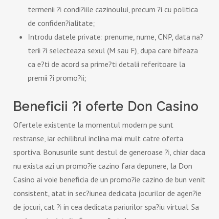
termenii ?i condi?iile cazinoului, precum ?i cu politica
de confiden?ialitate;
Introdu datele private: prenume, nume, CNP, data na?
terii ?i selecteaza sexul (M sau F), dupa care bifeaza
ca e?ti de acord sa prime?ti detalii referitoare la
premii ?i promo?ii;
Beneficii ?i oferte Don Casino
Ofertele existente la momentul modern pe sunt
restranse, iar echilibrul inclina mai mult catre oferta
sportiva. Bonusurile sunt destul de generoase ?i, chiar daca
nu exista azi un promo?ie cazino fara depunere, la Don
Casino ai voie beneficia de un promo?ie cazino de bun venit
consistent, atat in sec?iunea dedicata jocurilor de agen?ie
de jocuri, cat ?i in cea dedicata pariurilor spa?iu virtual. Sa